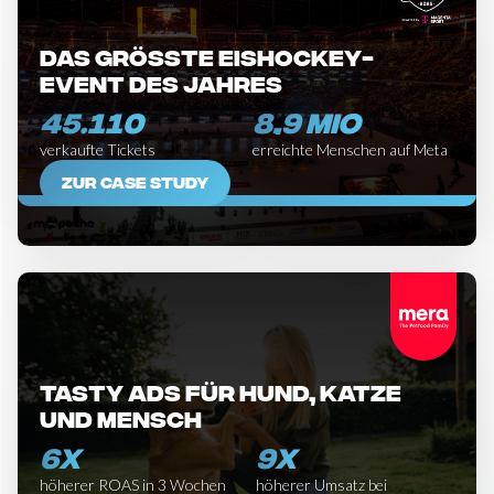
Das grösste eishockey-
event des jahres
45.110
8,9 MIO
verkaufte Tickets
erreichte Menschen auf Meta
ZUR CASE STUDY
Tasty ads für hund, katze
und mensch
6X
9X
höherer ROAS in 3 Wochen
höherer Umsatz bei